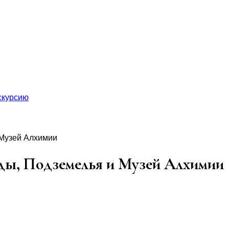
скурсию
 Музей Алхимии
нды, Подземелья и Музей Алхимии