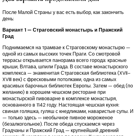
После Малой Страны у вас есть выбор, как закончить
день:
Вариант 1 — Страговский монастырь и Пражский
Град
Поднимаемся на трамвае к Страговскому монастырю —
одной из самых высоких точек Праги. Со смотровой
террасы открывается панорама всего города: красные
крыши, Влтава, шпили Града. В составе монастырского
комплекса — знаменитая Страговская библиотека (XVII–
XVIII век) с фресковыми потолками, одна из самых
красивых барочных библиотек Европы. Затем — обед (по
желанию) в хорошем чешском ресторане при
монастырской пивоварне в комплексе монастыря,
основанного в 1142 году. Настоящая чешская кухня:
свиная голяшка, гуляш с кнедликами, наваристые супы. И
— только здесь — необычное пивное мороженое
(безалкогольное). После обеда спускаемся через
Градчаны и Пражский Град — крупнейший древний