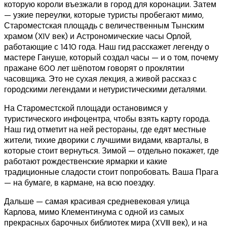
которую короли въезжали в город для коронации. Затем
— узкие переулки, которые туристы пробегают мимо,
Староместская площадь с величественным Тынским
храмом (XIV век) и Астрономические часы Орлой,
работающие с 1410 года. Наш гид расскажет легенду о
мастере Гануше, который создал часы — и о том, почему
пражане 600 лет шёпотом говорят о проклятии
часовщика. Это не сухая лекция, а живой рассказ с
городскими легендами и нетуристическими деталями.
На Староместской площади остановимся у
туристического инфоцентра, чтобы взять карту города.
Наш гид отметит на ней рестораны, где едят местные
жители, тихие дворики с лучшими видами, кварталы, в
которые стоит вернуться. Зимой — отдельно покажет, где
работают рождественские ярмарки и какие
традиционные сладости стоит попробовать. Ваша Прага
— на бумаге, в кармане, на всю поездку.
Дальше — самая красивая средневековая улица
Карлова, мимо Клементинума с одной из самых
прекрасных барочных библиотек мира (XVIII век), и на