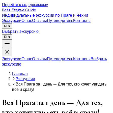
Перейти к содержимому
Best
Prague
Guide
Индивидуальные экскурсии по Праге и Чехии
Экскурсии
О нас
Отзывы
Путеводитель
Контакты
RU
▾
Выбрать экскурсию
RU
▾
Экскурсии
О нас
Отзывы
Путеводитель
Контакты
Выбрать
экскурсию
Главная
Экскурсии
Вся Прага за 1 день — Для тех, кто хочет увидеть
всё и сразу!
Вся Прага за 1 день — Для тех,
кто хочет увидеть всё и сразу!