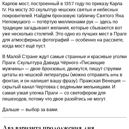
Карлов мост, построенный в 1357 году по приказу Карла
IV. На мосту 30 скульптур чешских святых и небесных
покровителей. Найдём бронзовую табличку Святого Яна
Непомуцкого — потёртую миллионами рук — здесь по
традиции загадывают желания, которые сбываются вот
уже несколько столетий. Это одно из лучших мест в Праге
для атмосферных фотографий — особенно на рассвете,
когда мост ещё пуст.
В Малой Стране ждут самые странные и красивые уголки
Праги. Скульптура Давида Чёрного «Писающие
мужчины» — двое бронзовых, движутся, пишут струями
цитаты из чешской литературы (можно отправить sms в
фонтан, и он напишет вашу фразу). Пражская Венеция —
скрытый канал Чертовка с водяными мельницами. И
самая узкая улочка Праги — со светофором для
пешеходов, потому что двое разойтись не могут.
Дальше — выбор за вами.
Два варианта продолжения дня