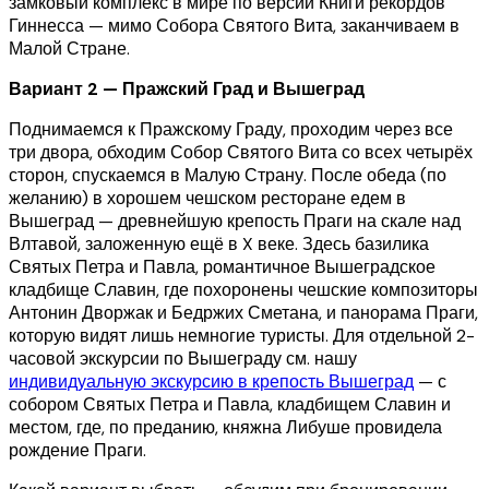
замковый комплекс в мире по версии Книги рекордов
Гиннесса — мимо Собора Святого Вита, заканчиваем в
Малой Стране.
Вариант 2 — Пражский Град и Вышеград
Поднимаемся к Пражскому Граду, проходим через все
три двора, обходим Собор Святого Вита со всех четырёх
сторон, спускаемся в Малую Страну. После обеда (по
желанию) в хорошем чешском ресторане едем в
Вышеград — древнейшую крепость Праги на скале над
Влтавой, заложенную ещё в X веке. Здесь базилика
Святых Петра и Павла, романтичное Вышеградское
кладбище Славин, где похоронены чешские композиторы
Антонин Дворжак и Бедржих Сметана, и панорама Праги,
которую видят лишь немногие туристы. Для отдельной 2-
часовой экскурсии по Вышеграду см. нашу
индивидуальную экскурсию в крепость Вышеград
— с
собором Святых Петра и Павла, кладбищем Славин и
местом, где, по преданию, княжна Либуше провидела
рождение Праги.